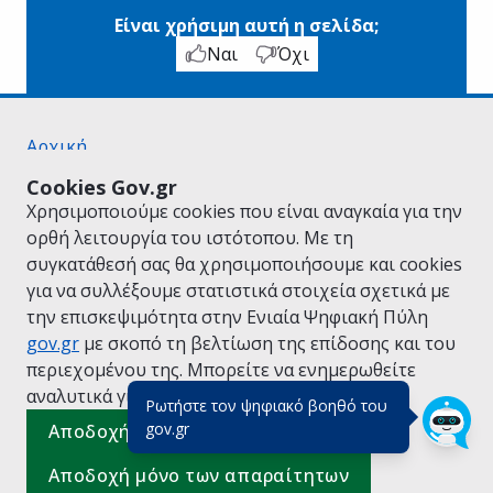
Είναι χρήσιμη αυτή η σελίδα;
Ναι
Όχι
Αρχική
Σχετικά με το gov.gr
Cookies Gov.gr
Όροι Χρήσης
Χρησιμοποιούμε cookies που είναι αναγκαία για την
Πολιτική Απορρήτου
ορθή λειτουργία του ιστότοπου. Με τη
Δήλωση προσβασιμότητας
συγκατάθεσή σας θα χρησιμοποιήσουμε και cookies
Πολιτική cookies
για να συλλέξουμε στατιστικά στοιχεία σχετικά με
Προτάσεις για το gov.gr
την επισκεψιμότητα στην Ενιαία Ψηφιακή Πύλη
Υλοποίηση από το
Υπουργείο Ψηφιακής
gov.gr
με σκοπό τη βελτίωση της επίδοσης και του
Διακυβέρνησης
περιεχομένου της. Μπορείτε να ενημερωθείτε
Ελληνικά
|
Αγγλικά
αναλυτικά για την
Πολιτική Cookies.
Ρωτήστε τον ψηφιακό βοηθό του
(πάτησε για κλείσιμο)
gov.gr
Αποδοχή όλων
Αποδοχή μόνο των απαραίτητων