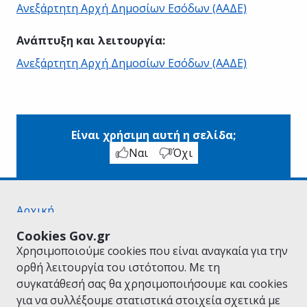
Ανεξάρτητη Αρχή Δημοσίων Εσόδων (ΑΑΔΕ)
Ανάπτυξη και λειτουργία
:
Ανεξάρτητη Αρχή Δημοσίων Εσόδων (ΑΑΔΕ)
Είναι χρήσιμη αυτή η σελίδα;
Ναι
Όχι
Αρχική
Σχετικά με το gov.gr
Cookies Gov.gr
Όροι Χρήσης
Χρησιμοποιούμε cookies που είναι αναγκαία για την
Πολιτική Απορρήτου
ορθή λειτουργία του ιστότοπου. Με τη
Δήλωση προσβασιμότητας
συγκατάθεσή σας θα χρησιμοποιήσουμε και cookies
Πολιτική cookies
για να συλλέξουμε στατιστικά στοιχεία σχετικά με