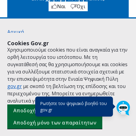
Ναι
Όχι
Αρχική
Σχετικά με το gov.gr
Cookies Gov.gr
Όροι Χρήσης
Χρησιμοποιούμε cookies που είναι αναγκαία για την
Πολιτική Απορρήτου
ορθή λειτουργία του ιστότοπου. Με τη
Δήλωση προσβασιμότητας
συγκατάθεσή σας θα χρησιμοποιήσουμε και cookies
Πολιτική cookies
για να συλλέξουμε στατιστικά στοιχεία σχετικά με
Προτάσεις για το gov.gr
την επισκεψιμότητα στην Ενιαία Ψηφιακή Πύλη
Υλοποίηση από το
Υπουργείο Ψηφιακής
gov.gr
με σκοπό τη βελτίωση της επίδοσης και του
Διακυβέρνησης
περιεχομένου της. Μπορείτε να ενημερωθείτε
Ελληνικά
|
Αγγλικά
αναλυτικά για την
Πολιτική Cookies.
Ρωτήστε τον ψηφιακό βοηθό του
(πάτησε για κλείσιμο)
gov.gr
Αποδοχή όλων
Αποδοχή μόνο των απαραίτητων