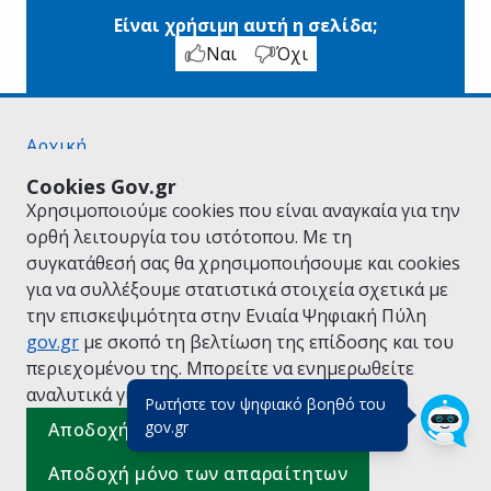
Είναι χρήσιμη αυτή η σελίδα;
Ναι
Όχι
Αρχική
Σχετικά με το gov.gr
Cookies Gov.gr
Όροι Χρήσης
Χρησιμοποιούμε cookies που είναι αναγκαία για την
Πολιτική Απορρήτου
ορθή λειτουργία του ιστότοπου. Με τη
Δήλωση προσβασιμότητας
συγκατάθεσή σας θα χρησιμοποιήσουμε και cookies
Πολιτική cookies
για να συλλέξουμε στατιστικά στοιχεία σχετικά με
Προτάσεις για το gov.gr
την επισκεψιμότητα στην Ενιαία Ψηφιακή Πύλη
Υλοποίηση από το
Υπουργείο Ψηφιακής
gov.gr
με σκοπό τη βελτίωση της επίδοσης και του
Διακυβέρνησης
περιεχομένου της. Μπορείτε να ενημερωθείτε
Ελληνικά
|
Αγγλικά
αναλυτικά για την
Πολιτική Cookies.
Ρωτήστε τον ψηφιακό βοηθό του
(πάτησε για κλείσιμο)
gov.gr
Αποδοχή όλων
Αποδοχή μόνο των απαραίτητων