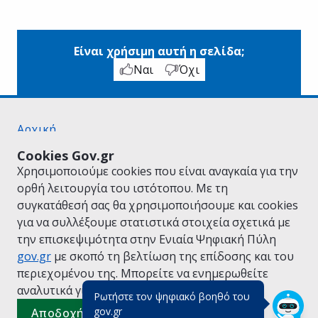
Είναι χρήσιμη αυτή η σελίδα;
Ναι
Όχι
Αρχική
Σχετικά με το gov.gr
Cookies Gov.gr
Όροι Χρήσης
Χρησιμοποιούμε cookies που είναι αναγκαία για την
Πολιτική Απορρήτου
ορθή λειτουργία του ιστότοπου. Με τη
Δήλωση προσβασιμότητας
συγκατάθεσή σας θα χρησιμοποιήσουμε και cookies
Πολιτική cookies
για να συλλέξουμε στατιστικά στοιχεία σχετικά με
Προτάσεις για το gov.gr
την επισκεψιμότητα στην Ενιαία Ψηφιακή Πύλη
Υλοποίηση από το
Υπουργείο Ψηφιακής
gov.gr
με σκοπό τη βελτίωση της επίδοσης και του
Διακυβέρνησης
περιεχομένου της. Μπορείτε να ενημερωθείτε
Ελληνικά
|
Αγγλικά
αναλυτικά για την
Πολιτική Cookies.
Ρωτήστε τον ψηφιακό βοηθό του
(πάτησε για κλείσιμο)
gov.gr
Αποδοχή όλων