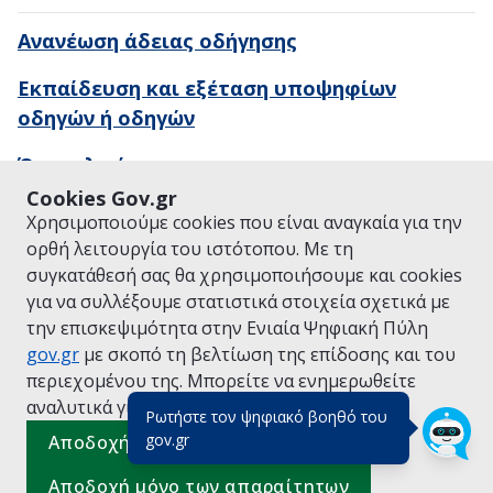
Ανανέωση άδειας οδήγησης
Εκπαίδευση και εξέταση υποψηφίων
οδηγών ή οδηγών
Όρια ηλικίας
Cookies Gov.gr
Χρησιμοποιούμε cookies που είναι αναγκαία για την
ορθή λειτουργία του ιστότοπου. Με τη
συγκατάθεσή σας θα χρησιμοποιήσουμε και cookies
ΕΠΙΣΚΕΦΘΕΙΤΕ ΤΟ GOV.GR
ΤΟΜΕΙΣ ΠΟΛΙΤΙΚΗΣ
για να συλλέξουμε στατιστικά στοιχεία σχετικά με
© Copyright 2026 - Υλοποίηση από το
Υπουργείο Ψηφιακής
την επισκεψιμότητα στην Ενιαία Ψηφιακή Πύλη
Διακυβέρνησης
gov.gr
με σκοπό τη βελτίωση της επίδοσης και του
περιεχομένου της. Μπορείτε να ενημερωθείτε
αναλυτικά για την
Πολιτική Cookies.
Ρωτήστε τον ψηφιακό βοηθό του
(πάτησε για κλείσιμο)
gov.gr
Αποδοχή όλων
Αποδοχή μόνο των απαραίτητων