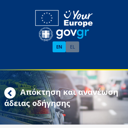
EN
EL
Απόκτηση και ανανέωση
άδειας οδήγησης