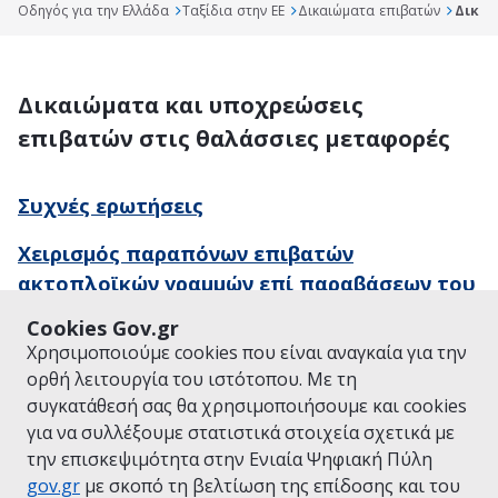
Οδηγός για την Ελλάδα
Ταξίδια στην ΕΕ
Δικαιώματα επιβατών
Δικαι
Δικαιώματα και υποχρεώσεις
επιβατών στις θαλάσσιες μεταφορές
Συχνές ερωτήσεις
Χειρισμός παραπόνων επιβατών
ακτοπλοϊκών γραμμών επί παραβάσεων του
Κανονισμού 1177/2010
Cookies Gov.gr
Χρησιμοποιούμε cookies που είναι αναγκαία για την
ορθή λειτουργία του ιστότοπου. Με τη
συγκατάθεσή σας θα χρησιμοποιήσουμε και cookies
ΕΠΙΣΚΕΦΘΕΙΤΕ ΤΟ GOV.GR
ΤΟΜΕΙΣ ΠΟΛΙΤΙΚΗΣ
για να συλλέξουμε στατιστικά στοιχεία σχετικά με
© Copyright 2026 - Υλοποίηση από το
Υπουργείο Ψηφιακής
την επισκεψιμότητα στην Ενιαία Ψηφιακή Πύλη
Διακυβέρνησης
gov.gr
με σκοπό τη βελτίωση της επίδοσης και του