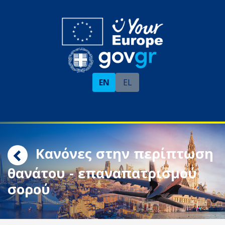
EN
EL
Κανόνες στην περίπτωση
θανάτου - επαναπατρισμού
σορού