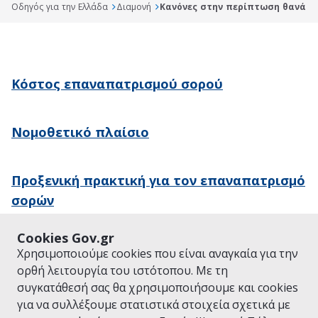
Οδηγός για την Ελλάδα
Διαμονή
Κανόνες στην περίπτωση θανάτο
Κόστος επαναπατρισμού σορού
Νομοθετικό πλαίσιο
Προξενική πρακτική για τον επαναπατρισμό
σορών
Cookies Gov.gr
Χρησιμοποιούμε cookies που είναι αναγκαία για την
ορθή λειτουργία του ιστότοπου. Με τη
συγκατάθεσή σας θα χρησιμοποιήσουμε και cookies
ΕΠΙΣΚΕΦΘΕΙΤΕ ΤΟ GOV.GR
ΤΟΜΕΙΣ ΠΟΛΙΤΙΚΗΣ
για να συλλέξουμε στατιστικά στοιχεία σχετικά με
© Copyright 2026 - Υλοποίηση από το
Υπουργείο Ψηφιακής