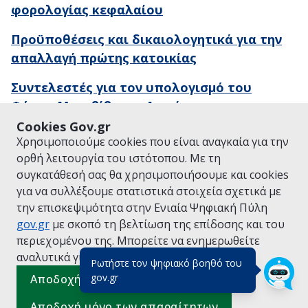
φορολογίας κεφαλαίου
Προϋποθέσεις και δικαιολογητικά για την
απαλλαγή πρώτης κατοικίας
Συντελεστές για τον υπολογισμό του
Φόρου Μεταβίβασης Ακινήτου
Cookies Gov.gr
Χρησιμοποιούμε cookies που είναι αναγκαία για την
ορθή λειτουργία του ιστότοπου. Με τη
συγκατάθεσή σας θα χρησιμοποιήσουμε και cookies
ΕΠΙΣΚΕΦΘΕΙΤΕ ΤΟ GOV.GR
ΤΟΜΕΙΣ ΠΟΛΙΤΙΚΗΣ
για να συλλέξουμε στατιστικά στοιχεία σχετικά με
© Copyright 2026 - Υλοποίηση από το
Υπουργείο Ψηφιακής
την επισκεψιμότητα στην Ενιαία Ψηφιακή Πύλη
Διακυβέρνησης
gov.gr
με σκοπό τη βελτίωση της επίδοσης και του
περιεχομένου της. Μπορείτε να ενημερωθείτε
αναλυτικά για την
Πολιτική Cookies.
Ρωτήστε τον ψηφιακό βοηθό του
(πάτησε για κλείσιμο)
gov.gr
Αποδοχή όλων
Αποδοχή μόνο των απαραίτητων