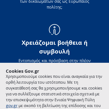
των δικαιωμάτων σας ως Ευρωπαίος
πολίτης;
Χρειάζομαι βοήθεια ή
συμβουλή
Εντοπισμός και πρόσβαση στην πλέον
κατάλληλη υπηρεσία υποστήριξης
Cookies Gov.gr
Χρησιμοποιούμε cookies που είναι αναγκαία για την
ορθή λειτουργία του ιστότοπου. Με τη
συγκατάθεσή σας θα χρησιμοποιήσουμε και cookies
ΕΠΙΣΚΕΦΘΕΙΤΕ ΤΟ GOV.GR
ΤΟΜΕΙΣ ΠΟΛΙΤΙΚΗΣ
για να συλλέξουμε στατιστικά στοιχεία σχετικά με
© Copyright 2026 - Υλοποίηση από το
Υπουργείο Ψηφιακής
την επισκεψιμότητα στην Ενιαία Ψηφιακή Πύλη
Διακυβέρνησης
gov.gr
με σκοπό τη βελτίωση της επίδοσης και του