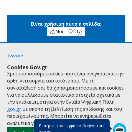
Είναι χρήσιμη αυτή η σελίδα;
Ναι
Όχι
Αρχική
Σχετικά με το gov.gr
Cookies Gov.gr
Όροι Χρήσης
Χρησιμοποιούμε cookies που είναι αναγκαία για την
Πολιτική Απορρήτου
ορθή λειτουργία του ιστότοπου. Με τη
Δήλωση προσβασιμότητας
συγκατάθεσή σας θα χρησιμοποιήσουμε και cookies
Πολιτική cookies
για να συλλέξουμε στατιστικά στοιχεία σχετικά με
Προτάσεις για το gov.gr
την επισκεψιμότητα στην Ενιαία Ψηφιακή Πύλη
Υλοποίηση από το
Υπουργείο Ψηφιακής
gov.gr
με σκοπό τη βελτίωση της επίδοσης και του
Διακυβέρνησης
περιεχομένου της. Μπορείτε να ενημερωθείτε
Ελληνικά
|
Αγγλικά
αναλυτικά για την
Πολιτική Cookies.
Ρωτήστε τον ψηφιακό βοηθό του
(πάτησε για κλείσιμο)
gov.gr