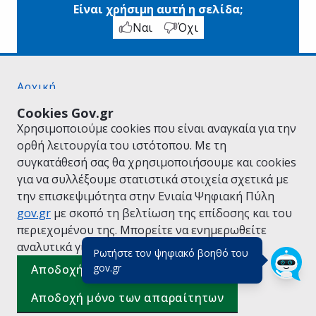
Είναι χρήσιμη αυτή η σελίδα;
Ναι
Όχι
Αρχική
Σχετικά με το gov.gr
Cookies Gov.gr
Όροι Χρήσης
Χρησιμοποιούμε cookies που είναι αναγκαία για την
Πολιτική Απορρήτου
ορθή λειτουργία του ιστότοπου. Με τη
Δήλωση προσβασιμότητας
συγκατάθεσή σας θα χρησιμοποιήσουμε και cookies
Πολιτική cookies
για να συλλέξουμε στατιστικά στοιχεία σχετικά με
Προτάσεις για το gov.gr
την επισκεψιμότητα στην Ενιαία Ψηφιακή Πύλη
Υλοποίηση από το
Υπουργείο Ψηφιακής
gov.gr
με σκοπό τη βελτίωση της επίδοσης και του
Διακυβέρνησης
περιεχομένου της. Μπορείτε να ενημερωθείτε
Ελληνικά
|
Αγγλικά
αναλυτικά για την
Πολιτική Cookies.
Ρωτήστε τον ψηφιακό βοηθό του
(πάτησε για κλείσιμο)
gov.gr
Αποδοχή όλων
Αποδοχή μόνο των απαραίτητων