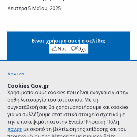
Δευτέρα 5 Μαΐου, 2025
Είναι χρήσιμη αυτή η σελίδα;
Ναι
Όχι
Αρχική
Σχετικά με το gov.gr
Cookies Gov.gr
Όροι Χρήσης
Χρησιμοποιούμε cookies που είναι αναγκαία για την
Πολιτική Απορρήτου
ορθή λειτουργία του ιστότοπου. Με τη
Δήλωση προσβασιμότητας
συγκατάθεσή σας θα χρησιμοποιήσουμε και cookies
Πολιτική cookies
για να συλλέξουμε στατιστικά στοιχεία σχετικά με
Προτάσεις για το gov.gr
την επισκεψιμότητα στην Ενιαία Ψηφιακή Πύλη
Υλοποίηση από το
Υπουργείο Ψηφιακής
gov.gr
με σκοπό τη βελτίωση της επίδοσης και του
Διακυβέρνησης
περιεχομένου της. Μπορείτε να ενημερωθείτε