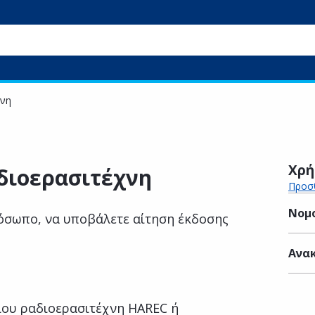
χνη
Χρή
διοερασιτέχνη
Προσθ
Νομ
ρόσωπο, να υποβάλετε αίτηση έκδοσης
Ανακ
ίου ραδιοερασιτέχνη HAREC ή