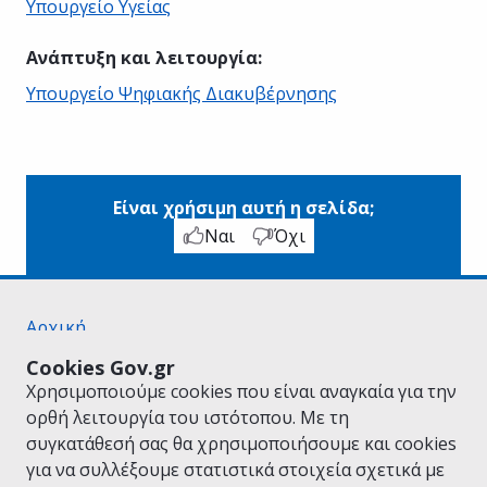
Υπουργείο Υγείας
Ανάπτυξη και λειτουργία
:
Υπουργείο Ψηφιακής Διακυβέρνησης
Είναι χρήσιμη αυτή η σελίδα;
Ναι
Όχι
Αρχική
Σχετικά με το gov.gr
Cookies Gov.gr
Όροι Χρήσης
Χρησιμοποιούμε cookies που είναι αναγκαία για την
Πολιτική Απορρήτου
ορθή λειτουργία του ιστότοπου. Με τη
Δήλωση προσβασιμότητας
συγκατάθεσή σας θα χρησιμοποιήσουμε και cookies
Πολιτική cookies
για να συλλέξουμε στατιστικά στοιχεία σχετικά με
Προτάσεις για το gov.gr