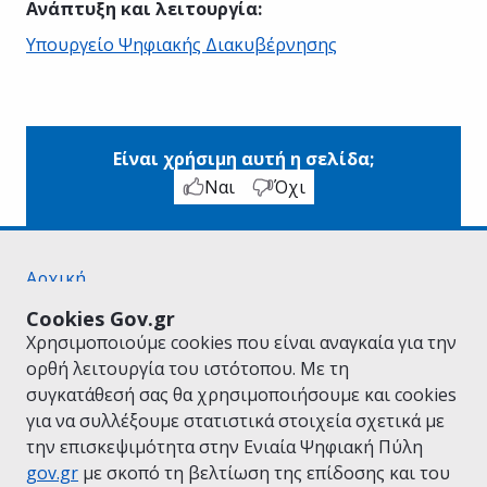
Ανάπτυξη και λειτουργία
:
Υπουργείο Ψηφιακής Διακυβέρνησης
Είναι χρήσιμη αυτή η σελίδα;
Ναι
Όχι
Αρχική
Σχετικά με το gov.gr
Cookies Gov.gr
Όροι Χρήσης
Χρησιμοποιούμε cookies που είναι αναγκαία για την
Πολιτική Απορρήτου
ορθή λειτουργία του ιστότοπου. Με τη
Δήλωση προσβασιμότητας
συγκατάθεσή σας θα χρησιμοποιήσουμε και cookies
Πολιτική cookies
για να συλλέξουμε στατιστικά στοιχεία σχετικά με
Προτάσεις για το gov.gr
την επισκεψιμότητα στην Ενιαία Ψηφιακή Πύλη
Υλοποίηση από το
Υπουργείο Ψηφιακής
gov.gr
με σκοπό τη βελτίωση της επίδοσης και του
Διακυβέρνησης