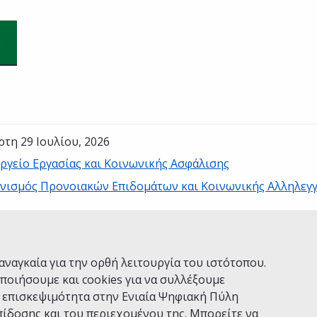
ρτη 29 Ιουλίου, 2026
ργείο Εργασίας και Κοινωνικής Ασφάλισης
νισμός Προνοιακών Επιδομάτων και Κοινωνικής Αλληλεγ
Ναι
Όχι
αναγκαία για την ορθή λειτουργία του ιστότοπου.
ποιήσουμε και cookies για να συλλέξουμε
ν επισκεψιμότητα στην Ενιαία Ψηφιακή Πύλη
ίδοσης και του περιεχομένου της. Μπορείτε να
Χρήσης
Πολιτική Απορρήτου
Δήλωση προσβασιμότητας