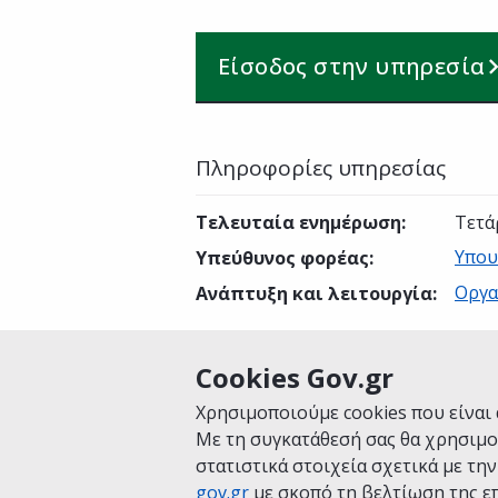
Είσοδος στην υπηρεσία
Πληροφορίες υπηρεσίας
Τελευταία ενημέρωση
:
Τετά
Υπου
Υπεύθυνος φορέας
:
Οργα
Ανάπτυξη και λειτουργία
:
Cookies Gov.gr
Είναι χρήσιμη αυτή η σελίδα;
Χρησιμοποιούμε cookies που είναι 
Με τη συγκατάθεσή σας θα χρησιμο
στατιστικά στοιχεία σχετικά με τη
gov.gr
με σκοπό τη βελτίωση της επ
Αρχική
Σχετικά με το gov.gr
Όροι 