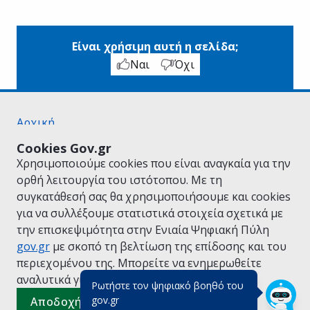
Είναι χρήσιμη αυτή η σελίδα;
Ναι
Όχι
Αρχική
Σχετικά με το gov.gr
Cookies Gov.gr
Όροι Χρήσης
Χρησιμοποιούμε cookies που είναι αναγκαία για την
Πολιτική Απορρήτου
ορθή λειτουργία του ιστότοπου. Με τη
Δήλωση προσβασιμότητας
συγκατάθεσή σας θα χρησιμοποιήσουμε και cookies
Πολιτική cookies
για να συλλέξουμε στατιστικά στοιχεία σχετικά με
Προτάσεις για το gov.gr
την επισκεψιμότητα στην Ενιαία Ψηφιακή Πύλη
Υλοποίηση από το
Υπουργείο Ψηφιακής
gov.gr
με σκοπό τη βελτίωση της επίδοσης και του
Διακυβέρνησης
περιεχομένου της. Μπορείτε να ενημερωθείτε
Ελληνικά
|
Αγγλικά
αναλυτικά για την
Πολιτική Cookies.
Ρωτήστε τον ψηφιακό βοηθό του
(πάτησε για κλείσιμο)
gov.gr
Αποδοχή όλων