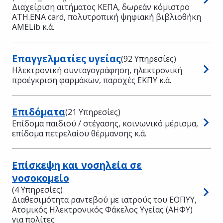
Διαχείριση αιτήματος ΚΕΠΑ, δωρεάν κόμιστρο
ATH.ENA card, πολυτροπική ψηφιακή βιβλιοθήκη
AMELib κ.ά.
Επαγγελματίες υγείας
(92 Υπηρεσίες)
Ηλεκτρονική συνταγογράφηση, ηλεκτρονική
προέγκριση φαρμάκων, παροχές ΕΚΠΥ κ.ά.
Επιδόματα
(21 Υπηρεσίες)
Επίδομα παιδιού / στέγασης, κοινωνικό μέρισμα,
επίδομα πετρελαίου θέρμανσης κ.ά.
Επίσκεψη και νοσηλεία σε
νοσοκομείο
(4 Υπηρεσίες)
Διαθεσιμότητα ραντεβού με ιατρούς του ΕΟΠΥΥ,
Ατομικός Ηλεκτρονικός Φάκελος Υγείας (ΑΗΦΥ)
για πολίτες