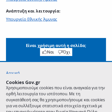
Ανάπτυξη και λειτουργία
:
Υπουργείο Εθνικής Άμυνας
Είναι χρήσιμη αυτή η σελίδα;
Ναι
Όχι
Αρχική
Σχετικά με το gov.gr
Cookies Gov.gr
Όροι Χρήσης
Χρησιμοποιούμε cookies που είναι αναγκαία για την
Πολιτική Απορρήτου
ορθή λειτουργία του ιστότοπου. Με τη
Δήλωση προσβασιμότητας
συγκατάθεσή σας θα χρησιμοποιήσουμε και cookies
Πολιτική cookies
για να συλλέξουμε στατιστικά στοιχεία σχετικά με
Προτάσεις για το gov.gr
την επισκεψιμότητα στην Ενιαία Ψηφιακή Πύλη