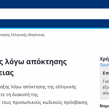
τησης Ελληνικής ιθαγένειας
Χρή
ς λόγω απόκτησης
Προσθ
ειας
Επ
Για
ταξης λόγω απόκτησης της ελληνικής
εξ
σύ
ίτε τη διακοπή της.
ε τους προσωπικούς κωδικούς πρόσβασης
Νομ