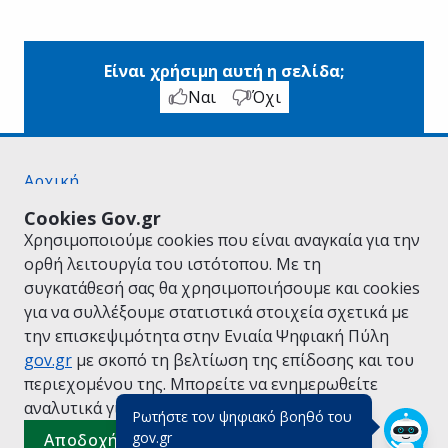
Είναι χρήσιμη αυτή η σελίδα;
Ναι
Όχι
Αρχική
Σχετικά με το gov.gr
Cookies Gov.gr
Όροι Χρήσης
Χρησιμοποιούμε cookies που είναι αναγκαία για την
Πολιτική Απορρήτου
ορθή λειτουργία του ιστότοπου. Με τη
Δήλωση προσβασιμότητας
συγκατάθεσή σας θα χρησιμοποιήσουμε και cookies
Πολιτική cookies
για να συλλέξουμε στατιστικά στοιχεία σχετικά με
Προτάσεις για το gov.gr
την επισκεψιμότητα στην Ενιαία Ψηφιακή Πύλη
Υλοποίηση από το
Υπουργείο Ψηφιακής
gov.gr
με σκοπό τη βελτίωση της επίδοσης και του
Διακυβέρνησης
περιεχομένου της. Μπορείτε να ενημερωθείτε
Ελληνικά
|
Αγγλικά
αναλυτικά για την
Πολιτική Cookies.
Ρωτήστε τον ψηφιακό βοηθό του
(πάτησε για κλείσιμο)
gov.gr
Αποδοχή όλων