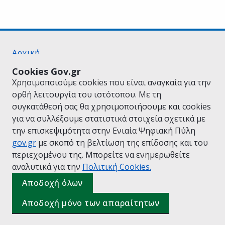
Αρχική
Σχετικά με το gov.gr
Cookies Gov.gr
Όροι Χρήσης
Χρησιμοποιούμε cookies που είναι αναγκαία για την
Πολιτική Απορρήτου
ορθή λειτουργία του ιστότοπου. Με τη
Δήλωση προσβασιμότητας
συγκατάθεσή σας θα χρησιμοποιήσουμε και cookies
Πολιτική cookies
για να συλλέξουμε στατιστικά στοιχεία σχετικά με
Προτάσεις για το gov.gr
την επισκεψιμότητα στην Ενιαία Ψηφιακή Πύλη
Υλοποίηση από το
Υπουργείο Ψηφιακής
gov.gr
με σκοπό τη βελτίωση της επίδοσης και του
Διακυβέρνησης
περιεχομένου της. Μπορείτε να ενημερωθείτε
Ελληνικά
|
Αγγλικά
αναλυτικά για την
Πολιτική Cookies.
Ρωτήστε τον ψηφιακό βοηθό του
(πάτησε για κλείσιμο)
gov.gr
Αποδοχή όλων
Αποδοχή μόνο των απαραίτητων