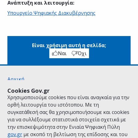
Ανάπτυξη και λειτουργία
:
Υπουργείο Ψηφιακής Διακυβέρνησης
Είναι χρήσιμη αυτή η σελίδα;
Ναι
Όχι
Αρχική
Σχετικά με το gov.gr
Cookies Gov.gr
Όροι Χρήσης
Χρησιμοποιούμε cookies που είναι αναγκαία για την
Πολιτική Απορρήτου
ορθή λειτουργία του ιστότοπου. Με τη
Δήλωση προσβασιμότητας
συγκατάθεσή σας θα χρησιμοποιήσουμε και cookies
Πολιτική cookies
για να συλλέξουμε στατιστικά στοιχεία σχετικά με
Προτάσεις για το gov.gr
την επισκεψιμότητα στην Ενιαία Ψηφιακή Πύλη
Υλοποίηση από το
Υπουργείο Ψηφιακής
gov.gr
με σκοπό τη βελτίωση της επίδοσης και του