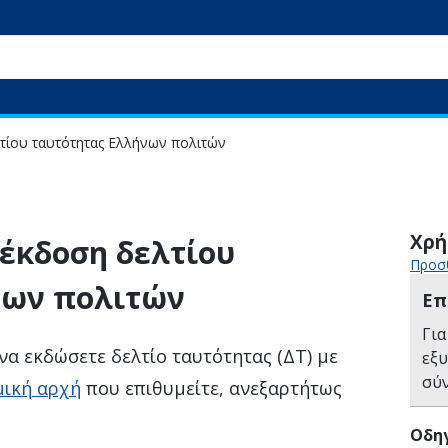
λτίου ταυτότητας Ελλήνων πολιτών
Χρή
 έκδοση δελτίου
Προσθ
νων πολιτών
Επ
Για
να εκδώσετε δελτίο ταυτότητας (ΔΤ) με
εξ
σύ
μική αρχή
που επιθυμείτε, ανεξαρτήτως
Οδηγ