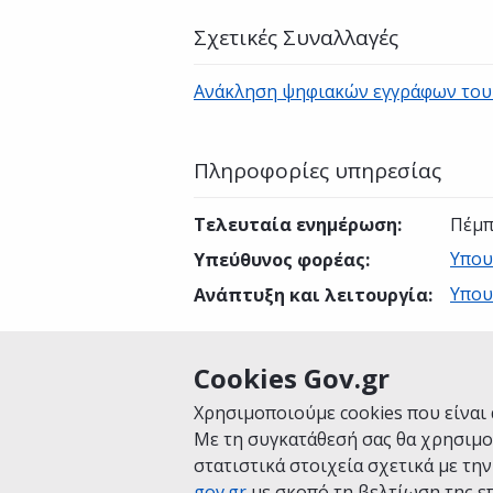
Σχετικές Συναλλαγές
Ανάκληση ψηφιακών εγγράφων του 
Πληροφορίες υπηρεσίας
Τελευταία ενημέρωση
:
Πέμπ
Υπου
Υπεύθυνος φορέας
:
Υπου
Ανάπτυξη και λειτουργία
:
Cookies Gov.gr
Είναι χρήσιμη αυτή η σελίδα;
Χρησιμοποιούμε cookies που είναι 
Με τη συγκατάθεσή σας θα χρησιμο
στατιστικά στοιχεία σχετικά με τη
gov.gr
με σκοπό τη βελτίωση της επ