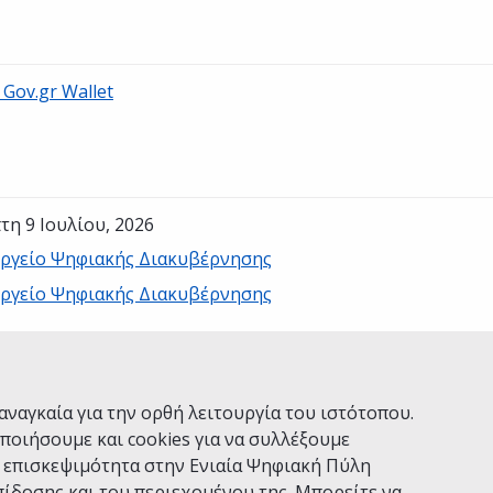
Gov.gr Wallet
τη 9 Ιουλίου, 2026
ργείο Ψηφιακής Διακυβέρνησης
ργείο Ψηφιακής Διακυβέρνησης
Ναι
Όχι
αναγκαία για την ορθή λειτουργία του ιστότοπου.
ποιήσουμε και cookies για να συλλέξουμε
ν επισκεψιμότητα στην Ενιαία Ψηφιακή Πύλη
ίδοσης και του περιεχομένου της. Μπορείτε να