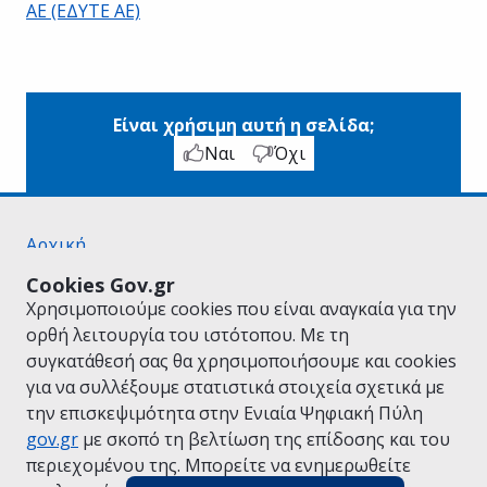
ΑΕ (ΕΔΥΤΕ ΑΕ)
Είναι χρήσιμη αυτή η σελίδα;
Ναι
Όχι
Αρχική
Σχετικά με το gov.gr
Cookies Gov.gr
Όροι Χρήσης
Χρησιμοποιούμε cookies που είναι αναγκαία για την
Πολιτική Απορρήτου
ορθή λειτουργία του ιστότοπου. Με τη
Δήλωση προσβασιμότητας
συγκατάθεσή σας θα χρησιμοποιήσουμε και cookies
Πολιτική cookies
για να συλλέξουμε στατιστικά στοιχεία σχετικά με
Προτάσεις για το gov.gr
την επισκεψιμότητα στην Ενιαία Ψηφιακή Πύλη
Υλοποίηση από το
Υπουργείο Ψηφιακής
gov.gr
με σκοπό τη βελτίωση της επίδοσης και του
Διακυβέρνησης
περιεχομένου της. Μπορείτε να ενημερωθείτε
Ελληνικά
|
Αγγλικά