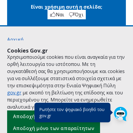
Είναι χρήσιμη αυτή η σελίδα;
Ναι
Όχι
Αρχική
Σχετικά με το gov.gr
Cookies Gov.gr
Όροι Χρήσης
Χρησιμοποιούμε cookies που είναι αναγκαία για την
Πολιτική Απορρήτου
ορθή λειτουργία του ιστότοπου. Με τη
Δήλωση προσβασιμότητας
συγκατάθεσή σας θα χρησιμοποιήσουμε και cookies
Πολιτική cookies
για να συλλέξουμε στατιστικά στοιχεία σχετικά με
Προτάσεις για το gov.gr
την επισκεψιμότητα στην Ενιαία Ψηφιακή Πύλη
Υλοποίηση από το
Υπουργείο Ψηφιακής
gov.gr
με σκοπό τη βελτίωση της επίδοσης και του
Διακυβέρνησης
περιεχομένου της. Μπορείτε να ενημερωθείτε
Ελληνικά
|
Αγγλικά
αναλυτικά για την
Πολιτική Cookies.
Ρωτήστε τον ψηφιακό βοηθό του
(πάτησε για κλείσιμο)
gov.gr
Αποδοχή όλων
Αποδοχή μόνο των απαραίτητων