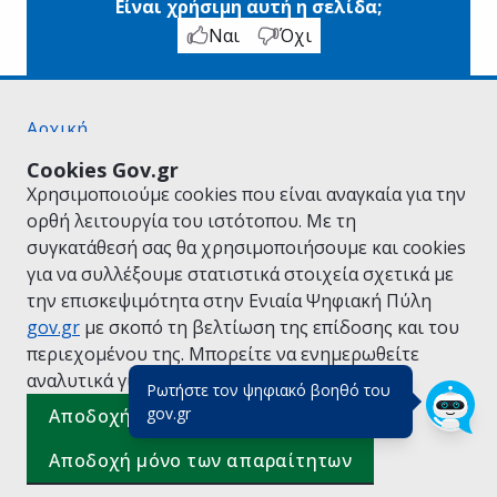
Είναι χρήσιμη αυτή η σελίδα;
Ναι
Όχι
Αρχική
Σχετικά με το gov.gr
Cookies Gov.gr
Όροι Χρήσης
Χρησιμοποιούμε cookies που είναι αναγκαία για την
Πολιτική Απορρήτου
ορθή λειτουργία του ιστότοπου. Με τη
Δήλωση προσβασιμότητας
συγκατάθεσή σας θα χρησιμοποιήσουμε και cookies
Πολιτική cookies
για να συλλέξουμε στατιστικά στοιχεία σχετικά με
Προτάσεις για το gov.gr
την επισκεψιμότητα στην Ενιαία Ψηφιακή Πύλη
Υλοποίηση από το
Υπουργείο Ψηφιακής
gov.gr
με σκοπό τη βελτίωση της επίδοσης και του
Διακυβέρνησης
περιεχομένου της. Μπορείτε να ενημερωθείτε
Ελληνικά
|
Αγγλικά
αναλυτικά για την
Πολιτική Cookies.
Ρωτήστε τον ψηφιακό βοηθό του
(πάτησε για κλείσιμο)
gov.gr
Αποδοχή όλων
Αποδοχή μόνο των απαραίτητων