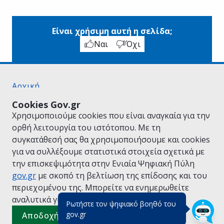
Είναι χρήσιμη αυτή η σελίδα;
Ναι
Όχι
Αρχική
Σχετικά με το gov.gr
Cookies Gov.gr
Όροι Χρήσης
Χρησιμοποιούμε cookies που είναι αναγκαία για την
Πολιτική Απορρήτου
ορθή λειτουργία του ιστότοπου. Με τη
Δήλωση προσβασιμότητας
συγκατάθεσή σας θα χρησιμοποιήσουμε και cookies
Πολιτική cookies
για να συλλέξουμε στατιστικά στοιχεία σχετικά με
Προτάσεις για το gov.gr
την επισκεψιμότητα στην Ενιαία Ψηφιακή Πύλη
Υλοποίηση από το
Υπουργείο Ψηφιακής
gov.gr
με σκοπό τη βελτίωση της επίδοσης και του
Διακυβέρνησης
περιεχομένου της. Μπορείτε να ενημερωθείτε
Ελληνικά
|
Αγγλικά
αναλυτικά για την
Πολιτική Cookies.
Ρωτήστε τον ψηφιακό βοηθό του
(πάτησε για κλείσιμο)
gov.gr
Αποδοχή όλων