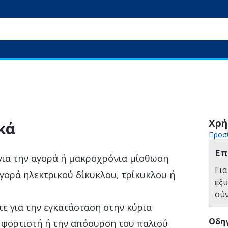
Χρή
κά
Προσθ
Επ
για την αγορά ή μακροχρόνια μίσθωση
Για
γορά ηλεκτρικού δίκυκλου, τρίκυκλου ή
εξ
σύ
ε για την εγκατάσταση στην κύρια
Οδηγ
ύ φορτιστή ή την απόσυρση του παλιού