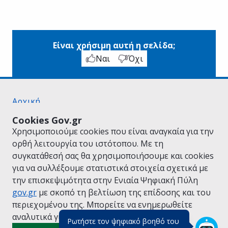
Είναι χρήσιμη αυτή η σελίδα;
Ναι
Όχι
Αρχική
Σχετικά με το gov.gr
Cookies Gov.gr
Όροι Χρήσης
Χρησιμοποιούμε cookies που είναι αναγκαία για την
Πολιτική Απορρήτου
ορθή λειτουργία του ιστότοπου. Με τη
Δήλωση προσβασιμότητας
συγκατάθεσή σας θα χρησιμοποιήσουμε και cookies
Πολιτική cookies
για να συλλέξουμε στατιστικά στοιχεία σχετικά με
Προτάσεις για το gov.gr
την επισκεψιμότητα στην Ενιαία Ψηφιακή Πύλη
Υλοποίηση από το
Υπουργείο Ψηφιακής
gov.gr
με σκοπό τη βελτίωση της επίδοσης και του
Διακυβέρνησης
περιεχομένου της. Μπορείτε να ενημερωθείτε
Ελληνικά
|
Αγγλικά
αναλυτικά για την
Πολιτική Cookies.
Ρωτήστε τον ψηφιακό βοηθό του