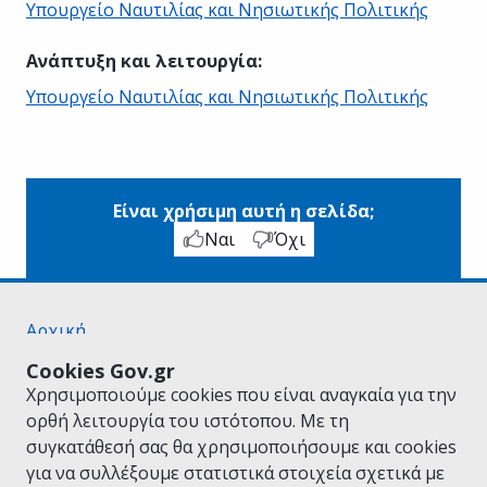
Υπουργείο Ναυτιλίας και Νησιωτικής Πολιτικής
Ανάπτυξη και λειτουργία
:
Υπουργείο Ναυτιλίας και Νησιωτικής Πολιτικής
Είναι χρήσιμη αυτή η σελίδα;
Ναι
Όχι
Αρχική
Σχετικά με το gov.gr
Cookies Gov.gr
Όροι Χρήσης
Χρησιμοποιούμε cookies που είναι αναγκαία για την
Πολιτική Απορρήτου
ορθή λειτουργία του ιστότοπου. Με τη
Δήλωση προσβασιμότητας
συγκατάθεσή σας θα χρησιμοποιήσουμε και cookies
Πολιτική cookies
για να συλλέξουμε στατιστικά στοιχεία σχετικά με
Προτάσεις για το gov.gr