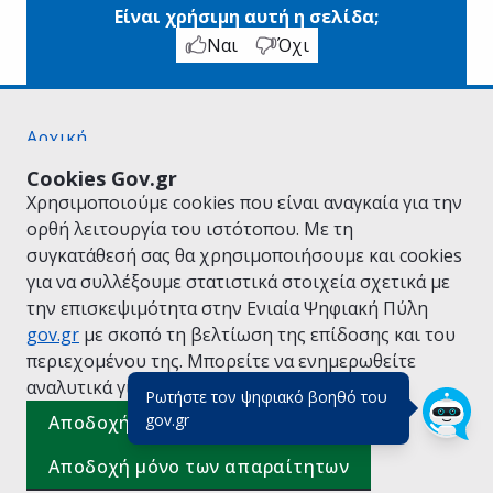
Είναι χρήσιμη αυτή η σελίδα;
Ναι
Όχι
Αρχική
Σχετικά με το gov.gr
Cookies Gov.gr
Όροι Χρήσης
Χρησιμοποιούμε cookies που είναι αναγκαία για την
Πολιτική Απορρήτου
ορθή λειτουργία του ιστότοπου. Με τη
Δήλωση προσβασιμότητας
συγκατάθεσή σας θα χρησιμοποιήσουμε και cookies
Πολιτική cookies
για να συλλέξουμε στατιστικά στοιχεία σχετικά με
Προτάσεις για το gov.gr
την επισκεψιμότητα στην Ενιαία Ψηφιακή Πύλη
Υλοποίηση από το
Υπουργείο Ψηφιακής
gov.gr
με σκοπό τη βελτίωση της επίδοσης και του
Διακυβέρνησης
περιεχομένου της. Μπορείτε να ενημερωθείτε
Ελληνικά
|
Αγγλικά
αναλυτικά για την
Πολιτική Cookies.
Ρωτήστε τον ψηφιακό βοηθό του
(πάτησε για κλείσιμο)
gov.gr
Αποδοχή όλων
Αποδοχή μόνο των απαραίτητων