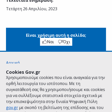
Τελευταία ενημέρωση
:
Τετάρτη 26 Απριλίου, 2023
Είναι χρήσιμη αυτή η σελίδα;
Ναι
Όχι
Αρχική
Σχετικά με το gov.gr
Cookies Gov.gr
Όροι Χρήσης
Χρησιμοποιούμε cookies που είναι αναγκαία για την
Πολιτική Απορρήτου
ορθή λειτουργία του ιστότοπου. Με τη
Δήλωση προσβασιμότητας
συγκατάθεσή σας θα χρησιμοποιήσουμε και cookies
Πολιτική cookies
για να συλλέξουμε στατιστικά στοιχεία σχετικά με
Προτάσεις για το gov.gr
την επισκεψιμότητα στην Ενιαία Ψηφιακή Πύλη
Υλοποίηση από το
Υπουργείο Ψηφιακής
gov.gr
με σκοπό τη βελτίωση της επίδοσης και του
Διακυβέρνησης