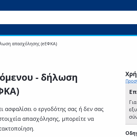
ήλωση απασχόλησης (eΕΦΚΑ)
Χρή
όμενου - δήλωση
Προσθ
ΦΚΑ)
Επ
Για
ει ασφαλίσει ο εργοδότης σας ή δεν σας
εξ
σύ
στοιχεία απασχόλησης, μπορείτε να
τακτοποίηση.
Οδηγ