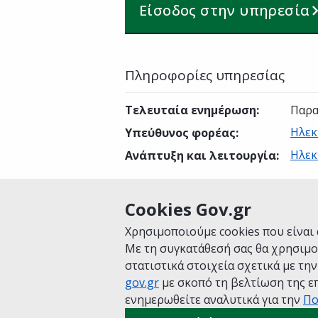
Είσοδος στην υπηρεσία
Πληροφορίες υπηρεσίας
Τελευταία ενημέρωση
:
Παρα
Ηλεκ
Υπεύθυνος φορέας
:
Ηλεκ
Ανάπτυξη και λειτουργία
:
Cookies Gov.gr
Είναι χρήσιμη αυτή η σελίδα;
Χρησιμοποιούμε cookies που είναι 
Με τη συγκατάθεσή σας θα χρησιμο
στατιστικά στοιχεία σχετικά με τη
gov.gr
με σκοπό τη βελτίωση της επ
Αρχική
Σχετικά με το gov.gr
Όροι 
ενημερωθείτε αναλυτικά για την
Πο
Πολιτική cookies
Προτάσεις για το