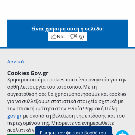
Είναι χρήσιμη αυτή η σελίδα;
Ναι
Όχι
Αρχική
Σχετικά με το gov.gr
Cookies Gov.gr
Όροι Χρήσης
Χρησιμοποιούμε cookies που είναι αναγκαία για την
Πολιτική Απορρήτου
ορθή λειτουργία του ιστότοπου. Με τη
Δήλωση προσβασιμότητας
συγκατάθεσή σας θα χρησιμοποιήσουμε και cookies
Πολιτική cookies
για να συλλέξουμε στατιστικά στοιχεία σχετικά με
Προτάσεις για το gov.gr
την επισκεψιμότητα στην Ενιαία Ψηφιακή Πύλη
Υλοποίηση από το
Υπουργείο Ψηφιακής
gov.gr
με σκοπό τη βελτίωση της επίδοσης και του
Διακυβέρνησης
περιεχομένου της. Μπορείτε να ενημερωθείτε
Ελληνικά
|
Αγγλικά
αναλυτικά για την
Πολιτική Cookies.
Ρωτήστε τον ψηφιακό βοηθό του