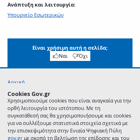
Ανάπτυξη και λειτουργία
:
Υπουργείο Εσωτερικών
Είναι χρήσιμη αυτή η σελίδα;
Ναι
Όχι
Αρχική
Σχετικά με το gov.gr
Cookies Gov.gr
Όροι Χρήσης
Χρησιμοποιούμε cookies που είναι αναγκαία για την
Πολιτική Απορρήτου
ορθή λειτουργία του ιστότοπου. Με τη
Δήλωση προσβασιμότητας
συγκατάθεσή σας θα χρησιμοποιήσουμε και cookies
Πολιτική cookies
για να συλλέξουμε στατιστικά στοιχεία σχετικά με
Προτάσεις για το gov.gr
την επισκεψιμότητα στην Ενιαία Ψηφιακή Πύλη
Υλοποίηση από το
Υπουργείο Ψηφιακής
gov.gr
με σκοπό τη βελτίωση της επίδοσης και του