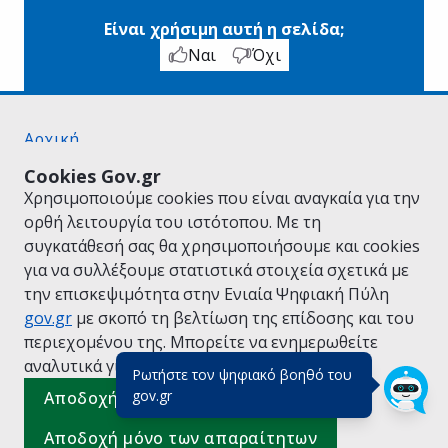
Είναι χρήσιμη αυτή η σελίδα;
Ναι
Όχι
Αρχική
Σχετικά με το gov.gr
Cookies Gov.gr
Όροι Χρήσης
Χρησιμοποιούμε cookies που είναι αναγκαία για την
Πολιτική Απορρήτου
ορθή λειτουργία του ιστότοπου. Με τη
Δήλωση προσβασιμότητας
συγκατάθεσή σας θα χρησιμοποιήσουμε και cookies
Πολιτική cookies
για να συλλέξουμε στατιστικά στοιχεία σχετικά με
Προτάσεις για το gov.gr
την επισκεψιμότητα στην Ενιαία Ψηφιακή Πύλη
Υλοποίηση από το
Υπουργείο Ψηφιακής
gov.gr
με σκοπό τη βελτίωση της επίδοσης και του
Διακυβέρνησης
περιεχομένου της. Μπορείτε να ενημερωθείτε
Ελληνικά
|
Αγγλικά
αναλυτικά για την
Πολιτική Cookies.
Ρωτήστε τον ψηφιακό βοηθό του
(πάτησε για κλείσιμο)
gov.gr
Αποδοχή όλων
Αποδοχή μόνο των απαραίτητων