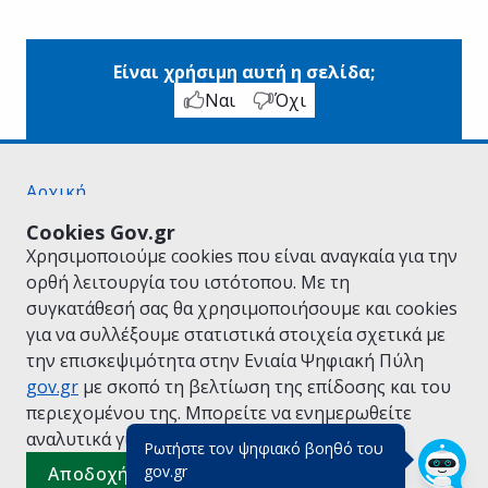
Είναι χρήσιμη αυτή η σελίδα;
Ναι
Όχι
Αρχική
Σχετικά με το gov.gr
Cookies Gov.gr
Όροι Χρήσης
Χρησιμοποιούμε cookies που είναι αναγκαία για την
Πολιτική Απορρήτου
ορθή λειτουργία του ιστότοπου. Με τη
Δήλωση προσβασιμότητας
συγκατάθεσή σας θα χρησιμοποιήσουμε και cookies
Πολιτική cookies
για να συλλέξουμε στατιστικά στοιχεία σχετικά με
Προτάσεις για το gov.gr
την επισκεψιμότητα στην Ενιαία Ψηφιακή Πύλη
Υλοποίηση από το
Υπουργείο Ψηφιακής
gov.gr
με σκοπό τη βελτίωση της επίδοσης και του
Διακυβέρνησης
περιεχομένου της. Μπορείτε να ενημερωθείτε
Ελληνικά
|
Αγγλικά
αναλυτικά για την
Πολιτική Cookies.
Ρωτήστε τον ψηφιακό βοηθό του
(πάτησε για κλείσιμο)
gov.gr
Αποδοχή όλων