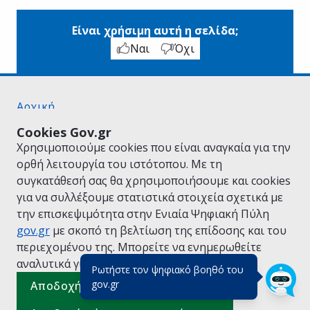
Είναι χρήσιμη αυτή η σελίδα;
Ναι
Όχι
Αρχική
Σχετικά με το gov.gr
Cookies Gov.gr
Όροι Χρήσης
Χρησιμοποιούμε cookies που είναι αναγκαία για την
Πολιτική Απορρήτου
ορθή λειτουργία του ιστότοπου. Με τη
Δήλωση προσβασιμότητας
συγκατάθεσή σας θα χρησιμοποιήσουμε και cookies
Πολιτική cookies
για να συλλέξουμε στατιστικά στοιχεία σχετικά με
Προτάσεις για το gov.gr
την επισκεψιμότητα στην Ενιαία Ψηφιακή Πύλη
Υλοποίηση από το
Υπουργείο Ψηφιακής
gov.gr
με σκοπό τη βελτίωση της επίδοσης και του
Διακυβέρνησης
περιεχομένου της. Μπορείτε να ενημερωθείτε
Ελληνικά
|
Αγγλικά
αναλυτικά για την
Πολιτική Cookies.
Ρωτήστε τον ψηφιακό βοηθό του
(πάτησε για κλείσιμο)
gov.gr
Αποδοχή όλων