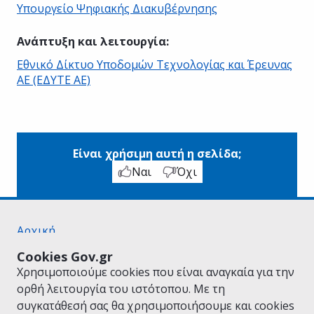
Υπουργείο Ψηφιακής Διακυβέρνησης
Ανάπτυξη και λειτουργία
:
Εθνικό Δίκτυο Υποδομών Τεχνολογίας και Έρευνας
ΑΕ (ΕΔΥΤΕ ΑΕ)
Είναι χρήσιμη αυτή η σελίδα;
Ναι
Όχι
Αρχική
Σχετικά με το gov.gr
Cookies Gov.gr
Όροι Χρήσης
Χρησιμοποιούμε cookies που είναι αναγκαία για την
Πολιτική Απορρήτου
ορθή λειτουργία του ιστότοπου. Με τη
Δήλωση προσβασιμότητας
συγκατάθεσή σας θα χρησιμοποιήσουμε και cookies