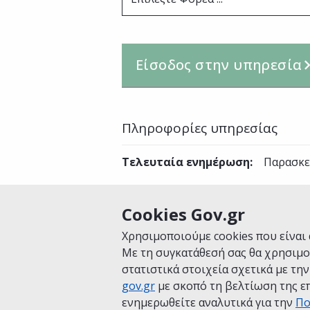
Είσοδος στην υπηρεσία
Πληροφορίες υπηρεσίας
Τελευταία ενημέρωση
:
Παρασκε
Cookies Gov.gr
Είναι χρήσιμη αυτή η σελίδα;
Χρησιμοποιούμε cookies που είναι 
Με τη συγκατάθεσή σας θα χρησιμο
στατιστικά στοιχεία σχετικά με τη
gov.gr
με σκοπό τη βελτίωση της επ
Αρχική
Σχετικά με το gov.gr
Όροι 
ενημερωθείτε αναλυτικά για την
Πο
Πολιτική cookies
Προτάσεις για το