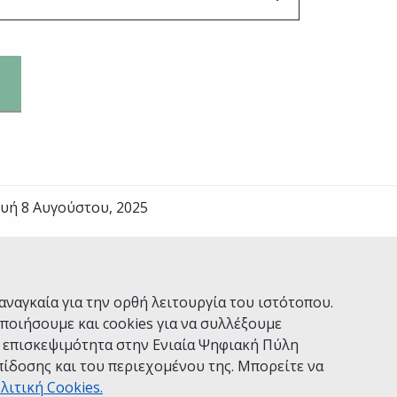
υή 8 Αυγούστου, 2025
Ναι
Όχι
αναγκαία για την ορθή λειτουργία του ιστότοπου.
ποιήσουμε και cookies για να συλλέξουμε
ν επισκεψιμότητα στην Ενιαία Ψηφιακή Πύλη
ίδοσης και του περιεχομένου της. Μπορείτε να
Χρήσης
Πολιτική Απορρήτου
Δήλωση προσβασιμότητας
λιτική Cookies.
 gov.gr