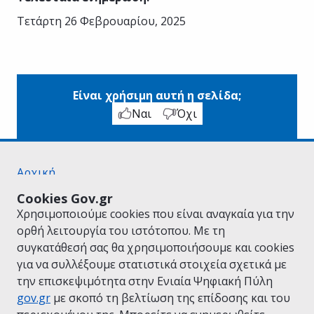
Τετάρτη 26 Φεβρουαρίου, 2025
Είναι χρήσιμη αυτή η σελίδα;
Ναι
Όχι
Αρχική
Σχετικά με το gov.gr
Cookies Gov.gr
Όροι Χρήσης
Χρησιμοποιούμε cookies που είναι αναγκαία για την
Πολιτική Απορρήτου
ορθή λειτουργία του ιστότοπου. Με τη
Δήλωση προσβασιμότητας
συγκατάθεσή σας θα χρησιμοποιήσουμε και cookies
Πολιτική cookies
για να συλλέξουμε στατιστικά στοιχεία σχετικά με
Προτάσεις για το gov.gr
την επισκεψιμότητα στην Ενιαία Ψηφιακή Πύλη
Υλοποίηση από το
Υπουργείο Ψηφιακής
gov.gr
με σκοπό τη βελτίωση της επίδοσης και του
Διακυβέρνησης