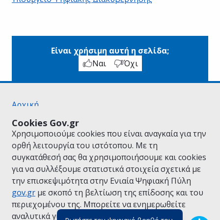
Είναι χρήσιμη αυτή η σελίδα;
Ναι
Όχι
Αρχική
Σχετικά με το gov.gr
Cookies Gov.gr
Όροι Χρήσης
Χρησιμοποιούμε cookies που είναι αναγκαία για την
Πολιτική Απορρήτου
ορθή λειτουργία του ιστότοπου. Με τη
Δήλωση προσβασιμότητας
συγκατάθεσή σας θα χρησιμοποιήσουμε και cookies
Πολιτική cookies
για να συλλέξουμε στατιστικά στοιχεία σχετικά με
Προτάσεις για το gov.gr
την επισκεψιμότητα στην Ενιαία Ψηφιακή Πύλη
Υλοποίηση από το
Υπουργείο Ψηφιακής
gov.gr
με σκοπό τη βελτίωση της επίδοσης και του
Διακυβέρνησης
περιεχομένου της. Μπορείτε να ενημερωθείτε
Ελληνικά
|
Αγγλικά
αναλυτικά για την
Πολιτική Cookies.