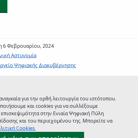
η 6 Φεβρουαρίου, 2024
νική Αστυνομία
ργείο Ψηφιακής Διακυβέρνησης
Ναι
Όχι
αναγκαία για την ορθή λειτουργία του ιστότοπου.
ποιήσουμε και cookies για να συλλέξουμε
ν επισκεψιμότητα στην Ενιαία Ψηφιακή Πύλη
ίδοσης και του περιεχομένου της. Μπορείτε να
Χρήσης
Πολιτική Απορρήτου
Δήλωση προσβασιμότητας
λιτική Cookies.
 gov.gr