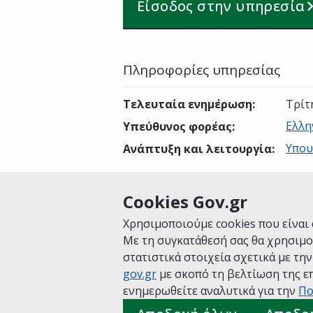
Είσοδος στην υπηρεσία
Πληροφορίες υπηρεσίας
Τελευταία ενημέρωση
:
Τρίτ
Ελλη
Υπεύθυνος φορέας
:
Υπου
Ανάπτυξη και λειτουργία
:
Cookies Gov.gr
Είναι χρήσιμη αυτή η σελίδα;
Χρησιμοποιούμε cookies που είναι 
Με τη συγκατάθεσή σας θα χρησιμο
στατιστικά στοιχεία σχετικά με τη
gov.gr
με σκοπό τη βελτίωση της επ
Αρχική
Σχετικά με το gov.gr
Όροι 
ενημερωθείτε αναλυτικά για την
Πο
Πολιτική cookies
Προτάσεις για το