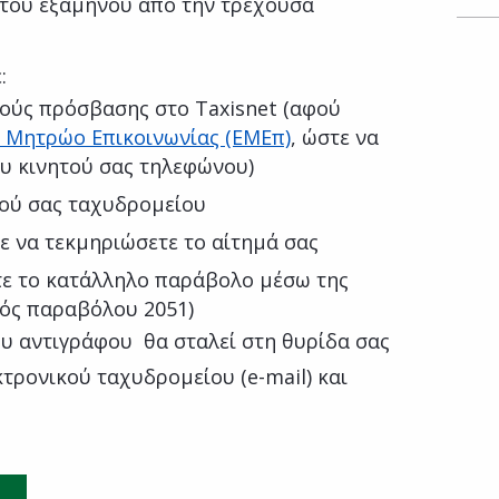
ο του εξαμήνου από την τρέχουσα
:
ούς πρόσβασης στο Taxisnet (αφού
 Μητρώο Επικοινωνίας (ΕΜΕπ)
, ώστε να
ου κινητού σας τηλεφώνου)
κού σας ταχυδρομείου
ε να τεκμηριώσετε το αίτημά σας
τε το κατάλληλο παράβολο μέσω της
κός παραβόλου 2051)
υ αντιγράφου θα σταλεί στη θυρίδα σας
τρονικού ταχυδρομείου (e-mail) και