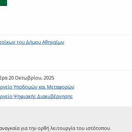
ατοίκων του Δήμου Αθηναίων
έρα 20 Οκτωβρίου, 2025
ργείο Υποδομών και Μεταφορών
ργείο Ψηφιακής Διακυβέρνησης
Ναι
Όχι
αναγκαία για την ορθή λειτουργία του ιστότοπου.