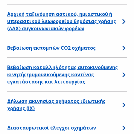
Αρχική ταξινόμηση αστικού, ημιαστικού ή
υπεραστικού λεωφορείου δημόσιας χρήσης
(ΛΔΧ) συγκοινωνιακών φορέων
Βεβαίωση εκπομπών CO2 οχήματος
Βεβαίωση καταλληλότητας αυτοκινούμενης
κινητής/ρυμουλκούμενης καντίνας
εγκατάστασης και λειτουργίας
Δήλωση ακινησίας οχήματος ιδιωτικής
χρήσης (ΙΧ)
Διασταυρωτικοί έλεγχοι οχημάτων