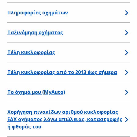
Πληροφορίες οχημάτων
Ταξινόμηση οχήματος
Τέλη κυκλοφορίας
Τέλη κυκλοφορίας από το 2013 έως σήμερα
Το όχημά μου (MyAuto)
Χορήγηση πινακίδων αριθμού κυκλοφορίας
ΕΔΧ οχήματος λόγω απώλειας, καταστροφής
ή φθοράς του