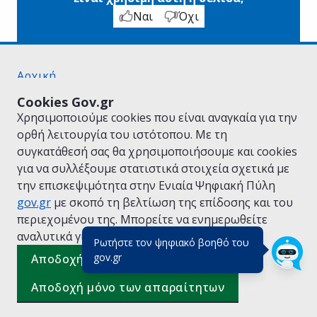
Ναι
Όχι
Αρχική
Σχετικά με το gov.gr
Cookies Gov.gr
Όροι Χρήσης
Χρησιμοποιούμε cookies που είναι αναγκαία για την
Πολιτική Απορρήτου
ορθή λειτουργία του ιστότοπου. Με τη
Δήλωση προσβασιμότητας
συγκατάθεσή σας θα χρησιμοποιήσουμε και cookies
Πολιτική cookies
για να συλλέξουμε στατιστικά στοιχεία σχετικά με
Προτάσεις για το gov.gr
την επισκεψιμότητα στην Ενιαία Ψηφιακή Πύλη
Υλοποίηση από το
Υπουργείο Ψηφιακής
gov.gr
με σκοπό τη βελτίωση της επίδοσης και του
Διακυβέρνησης
περιεχομένου της. Μπορείτε να ενημερωθείτε
Ελληνικά
|
Αγγλικά
αναλυτικά για την
Πολιτική Cookies.
Ρωτήστε τον ψηφιακό βοηθό του
(πάτησε για κλείσιμο)
gov.gr
Αποδοχή όλων
Αποδοχή μόνο των απαραίτητων