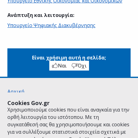
Υπουργείο Εθνικής Οικονομίας και Οικονομικών
Ανάπτυξη και λειτουργία
:
Υπουργείο Ψηφιακής Διακυβέρνησης
Είναι χρήσιμη αυτή η σελίδα;
Ναι
Όχι
Αρχική
Σχετικά με το gov.gr
Cookies Gov.gr
Όροι Χρήσης
Χρησιμοποιούμε cookies που είναι αναγκαία για την
Πολιτική Απορρήτου
ορθή λειτουργία του ιστότοπου. Με τη
Δήλωση προσβασιμότητας
συγκατάθεσή σας θα χρησιμοποιήσουμε και cookies
Πολιτική cookies
για να συλλέξουμε στατιστικά στοιχεία σχετικά με
Προτάσεις για το gov.gr