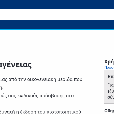
Χρή
αγένειας
Προσθ
Επ
ιας από την οικογενειακή μερίδα που
Για
ή.
εξ
ούς σας κωδικούς πρόσβασης στο
σύ
Οδηγ
 δυνατή η έκδοση του πιστοποιητικού